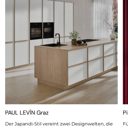
--
PAUL LEVÍN Graz
P
Der Japandi-Stil vereint zwei Designwelten, die
Fü