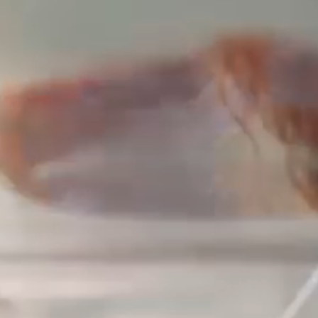
--
--