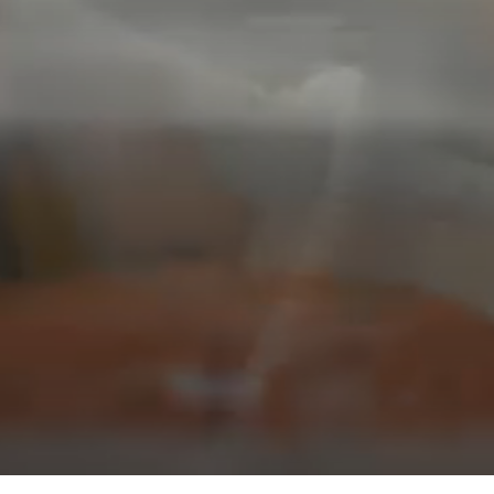
--
--