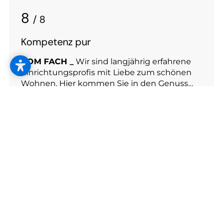
8
/ 8
Kompetenz pur
VOM FACH _
Wir sind langjährig erfahrene
Einrichtungsprofis mit Liebe zum schönen
Wohnen. Hier kommen Sie in den Genuss
von Expertise, Fachwissen und Kreativität.
5
/ 8
Rundum versorgt
ALLES AUS EINER HAND
_ Genießen Sie
unser 360°­Service: Wir kümmern uns um die
Koordination aller Handwerker für alle
Themen Ihrer Neuausstattung, während Sie