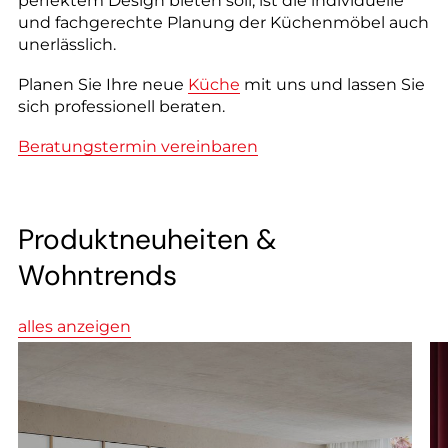
--
perfektem Design bieten soll, ist die individuelle
und fachgerechte Planung der Küchenmöbel auch
unerlässlich.
Planen Sie Ihre neue
Küche
mit uns und lassen Sie
sich professionell beraten.
--
Beratungstermin vereinbaren
Produktneuheiten &
Wohntrends
alles anzeigen