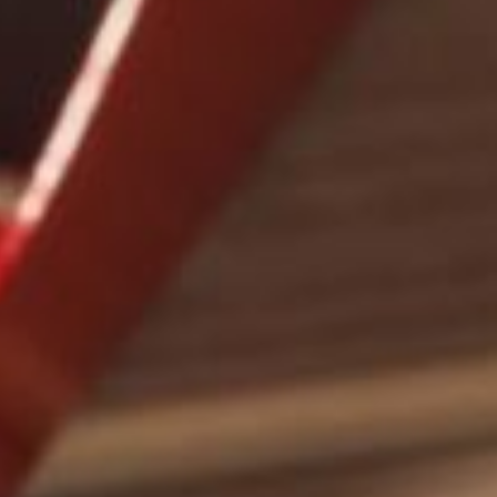
---
---