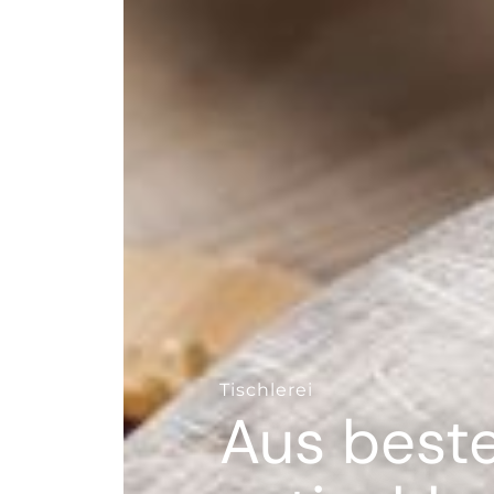
--
Tischlerei
Aus best