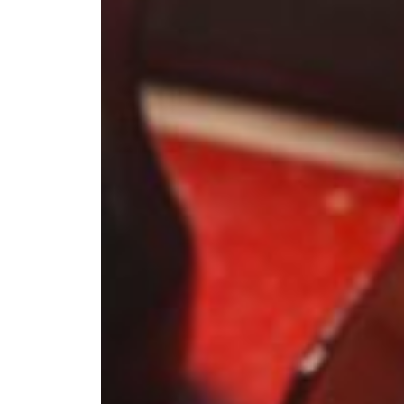
--
--