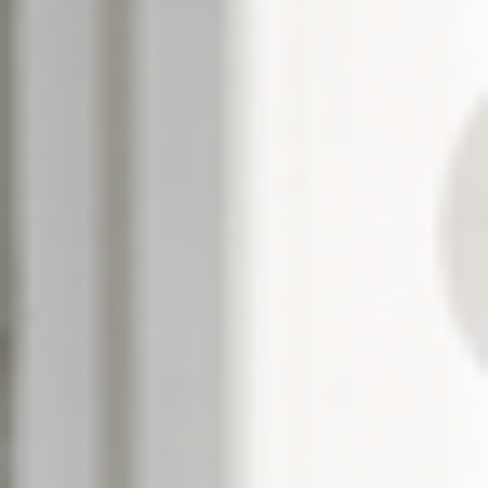
--
--