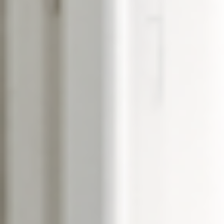
--
--