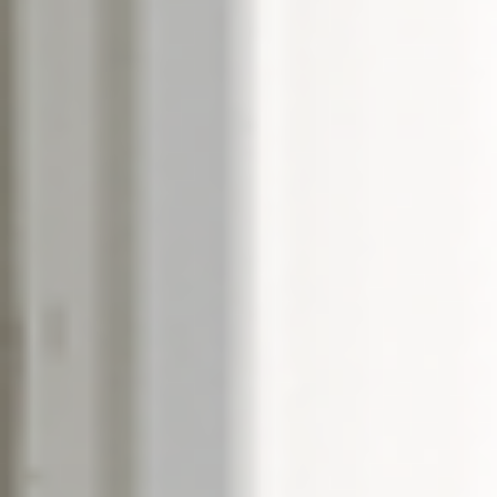
--
--