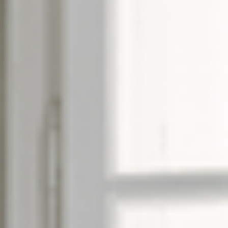
--
--