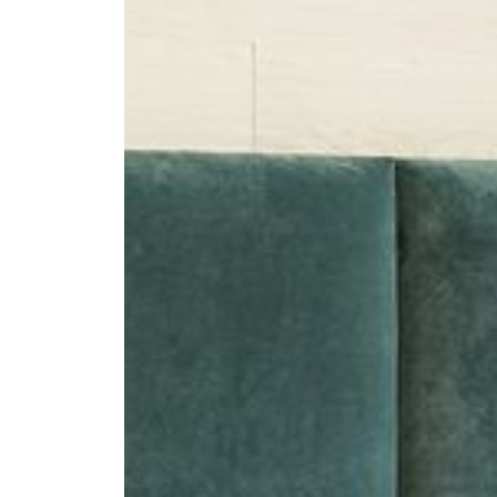
--
--