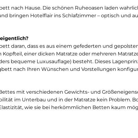
gbett nach Hause. Die schönen Ruheoasen laden wahrlich
nd bringen Hotelflair ins Schlafzimmer – optisch und a
 eigentlich?
bett daran, dass es aus einem gefederten und gepolste
Kopfteil, einer dicken Matratze oder mehreren Matrat
ders bequeme Luxusauflage) besteht. Dieses Lagenprin
ngbett nach Ihren Wünschen und Vorstellungen konfigu
 Bettes mit verschiedenen Gewichts- und Größeneigens
ibilität im Unterbau und in der Matratze kein Problem. 
lastizität, wie sie bei herkömmlichen Betten kaum mögl
sind hochwertige Boxspring-Matratzen oft aus natürlich
e Ross- oder Kamelhaar und Naturlatex. Die nachhaltige