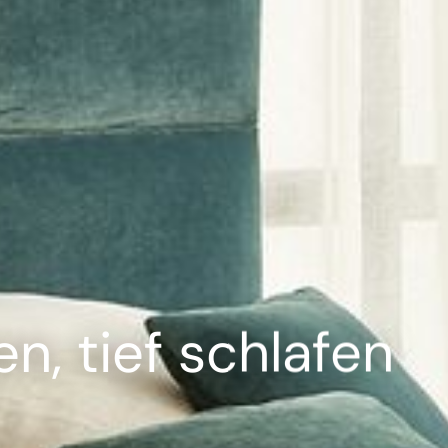
---
n, tief schlafen