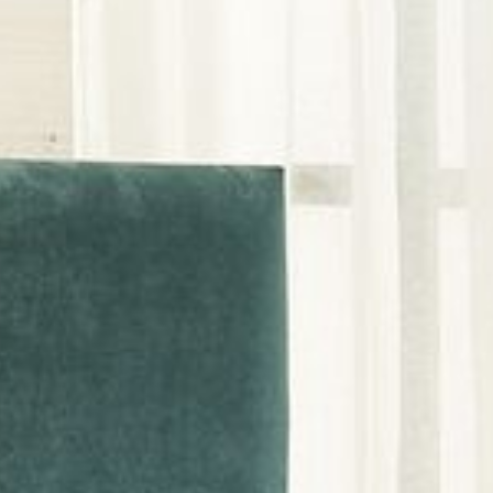
---
---