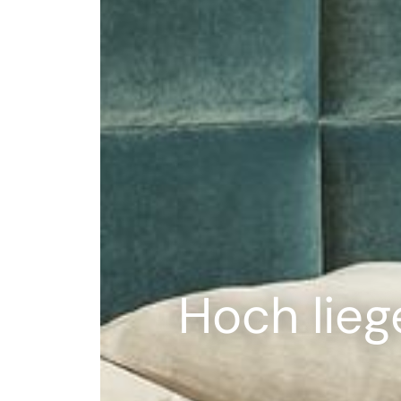
--
Hoch liege