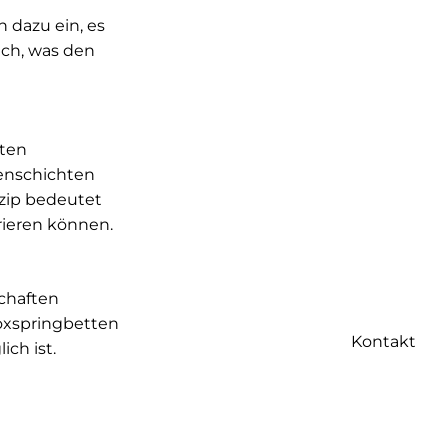
 dazu ein, es
uch, was den
rten
zenschichten
zip bedeutet
rieren können.
chaften
Boxspringbetten
Kontakt
ich ist.
en
n Rohstoffe